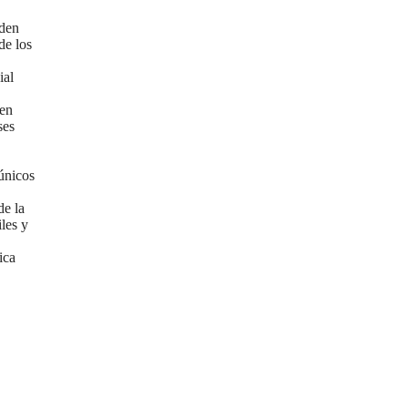
den
de los
ial
 en
ses
únicos
de la
les y
ica