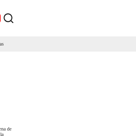
as
ena de
la