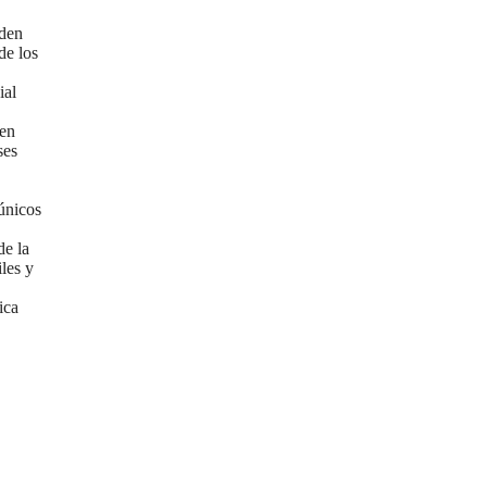
den
de los
ial
 en
ses
únicos
de la
les y
ica