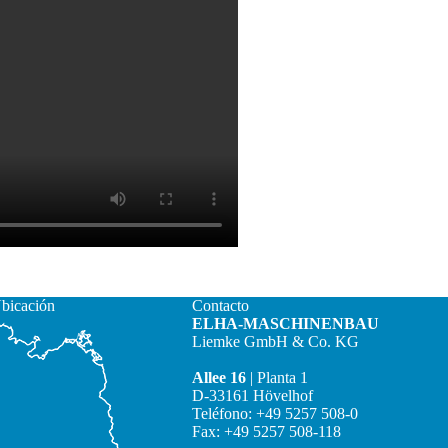
bicación
Contacto
ELHA-MASCHINENBAU
Liemke GmbH & Co. KG
Allee 16
| Planta 1
D-33161 Hövelhof
Teléfono: +49 5257 508-0
Fax: +49 5257 508-118