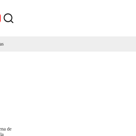
as
ena de
la