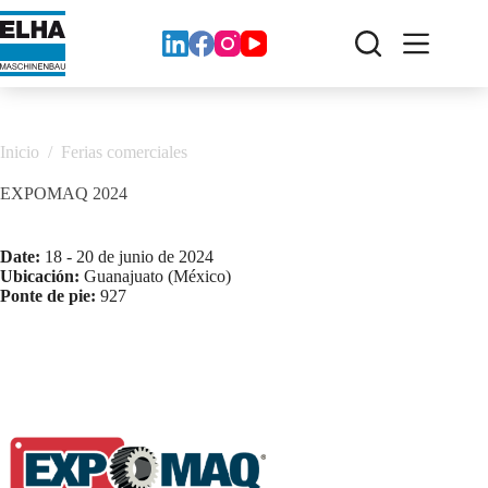
Ir
al
contenido
Inicio
/
Ferias comerciales
EXPOMAQ 2024
Date:
18 - 20 de junio de 2024
Ubicación:
Guanajuato (México)
Ponte de pie:
927