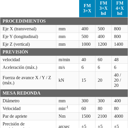
FM
FM
FM
3+X
4+X
3+X
hd
hd
PROCEDIMIENTOS
Eje X (transversal)
mm
400
500
800
Eje Y (longitudinal)
mm
500
400
800
Eje Z (vertical)
mm
1000
1200
1400
PREVISIÓN
velocidad
m/min
40
60
48
Aceleración (máx.)
m/s
6
6
6
40 /
Fuerza de avance X / Y / Z
kN
15
20
20 /
(máx.)
20
MESA REDONDA
Diámetro
mm
300
300
400
-1
Velocidad
min
60
80
80
Par de apriete
Nm
1500
2100
4000
Precisión de
arcsec
±5
±5
±5