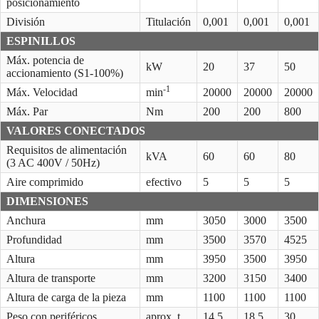
posicionamiento
División
Titulación
0,001
0,001
0,001
ESPINILLOS
Máx. potencia de
kW
20
37
50
accionamiento (S1-100%)
-1
Máx. Velocidad
min
20000
20000
20000
Máx. Par
Nm
200
200
800
VALORES CONECTADOS
Requisitos de alimentación
kVA
60
60
80
(3 AC 400V / 50Hz)
Aire comprimido
efectivo
5
5
5
DIMENSIONES
Anchura
mm
3050
3000
3500
Profundidad
mm
3500
3570
4525
Altura
mm
3950
3500
3950
Altura de transporte
mm
3200
3150
3400
Altura de carga de la pieza
mm
1100
1100
1100
Peso con periféricos
aprox. t
14,5
18,5
30