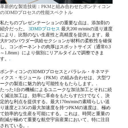
革新的な製造技術：PKMと組み合わせたポンティコン
の3DMDプロセスの性能スペクトル
私たちのプレゼンテーションの重要な点は、添加剤の
紹介だった。
3DMDプロセス
最大200 m/minの送り速度
により、比類のない生産性と高精度を提供します。最
大8つのパウダー供給セクションが材料の柔軟性を確保
し、コンポーネントの肉厚はスポットサイズ（通常0.3
～1.8mm）により個別にリアルタイムで調整できま
す。
.
ポンティコンの3DMDプロセスとパラレル・キネマテ
ィクス・モジュール（PKM）の組み合わせは、大型ワ
ークの製造に魅力的な可能性をもたらします。.
たった1台の機械によるユニークな加法加工とそれに続
く減法加工は、効率に革命をもたらすだけでなく、決
定的な利点を提供する。最大170m/minの素晴らしい送
り速度と2.5Gの最大加速度を持つPKMの速度は、極め
て効率的な生産を可能にする。これは、時間と重量の
削減が極めて重要な航空宇宙産業において、特に注目
されている。.