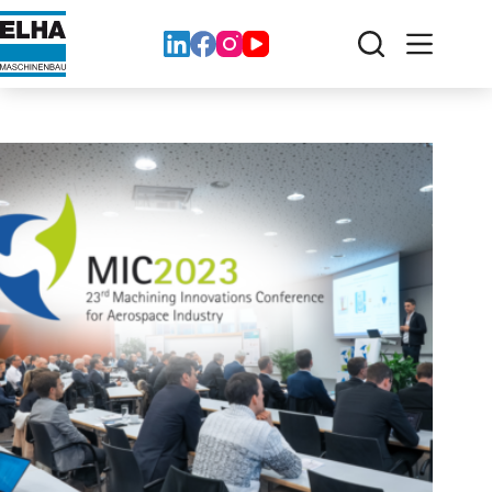
コ
ン
テ
ン
ツ
へ
ス
キ
ッ
プ