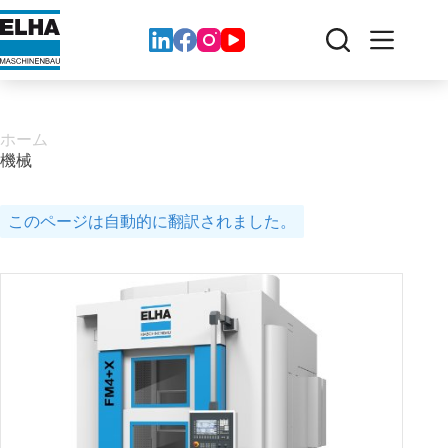
コ
ン
テ
ン
ツ
へ
ス
ホーム
キ
機械
ッ
プ
このページは自動的に翻訳されました。