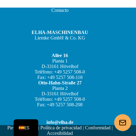
Contacto
ELHA-MASCHINENBAU
Liemke GmbH & Co. KG
Allee 16
Planta 1
D-33161 Hövelhof
JA
Teléfono: +49 5257 508-0
Fax: +49 5257 508-118
ZH
Otto-Hahn-Straße 27
IT
Planta 2
D-33161 Hövelhof
FR
Teléfono: +49 5257 508-0
Fax: +49 5257 508-208
EN
DE
info@elha.de
ES
Pie de imprenta
|
Política de privacidad
|
Conformidad
|
Accesibilidad