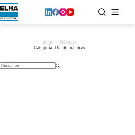
Ir
al
contenido
Inicio
/
Prácticas
Categoría:
Día de prácticas