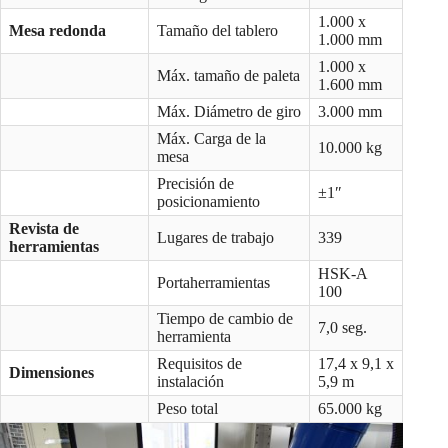
1.000 x
Mesa redonda
Tamaño del tablero
1.000 mm
1.000 x
Máx. tamaño de paleta
1.600 mm
Máx. Diámetro de giro
3.000 mm
Máx. Carga de la
10.000 kg
mesa
Precisión de
±1″
posicionamiento
Revista de
Lugares de trabajo
339
herramientas
HSK-A
Portaherramientas
100
Tiempo de cambio de
7,0 seg.
herramienta
Requisitos de
17,4 x 9,1 x
Dimensiones
instalación
5,9 m
Peso total
65.000 kg