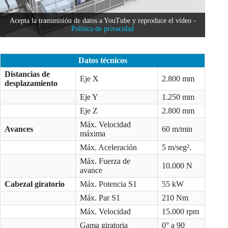
Acepta la transmisión de datos a YouTube y reproduce el vídeo -
Política de privacidad
Datos técnicos
Distancias de
Eje X
2.800 mm
desplazamiento
Eje Y
1.250 mm
Eje Z
2.800 mm
Máx. Velocidad
Avances
60 m/min
máxima
Máx. Aceleración
5 m/seg².
Máx. Fuerza de
10.000 N
avance
Cabezal giratorio
Máx. Potencia S1
55 kW
Máx. Par S1
210 Nm
Máx. Velocidad
15.000 rpm
Gama giratoria
0° a 90