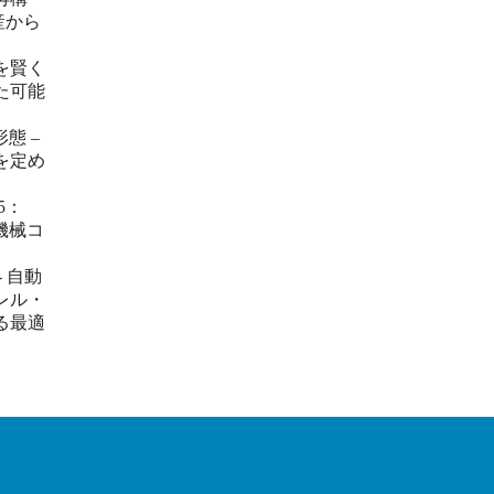
産から
を賢く
た可能
態 –
を定め
5：
機械コ
 自動
レル・
る最適