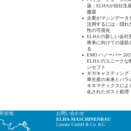
築：ELHAが自社生
撤退
企業がマシンデータ
活用するには：隠れ
性の可視化
ELHA の新しい会社形
将来に向けての道筋
る
EMO ハノーバー 202
ELHA のユニークな
ンセプト
ギガキャスティング -
車生産の未来とパラ
キネマティクスによ
化されたポスト処理
所在地
お問い合わせ
ELHA-MASCHINENBAU
Liemke GmbH & Co. KG