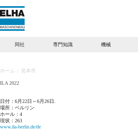
コ
ン
テ
ン
ツ
へ
ス
同社
専門知識
機械
キ
ッ
プ
ホーム
見本市
/
ILA 2022
日付：6月22日～6月26日.
場所：ベルリン
ホール：4
現状：263
www.ila-berlin.de/de