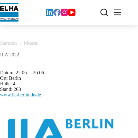
Zum
Inhalt
springen
Startseite
/
Messen
ILA 2022
Datum: 22.06. – 26.06.
Ort: Berlin
Halle: 4
Stand: 263
www.ila-berlin.de/de