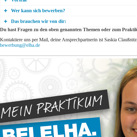
Wer kann sich bewerben?
Praktische Erfahrungen sammeln
Das brauchen wir von dir:
Du solltest Schüler*in der 8. bis zur 13. Klasse sein
Orientierung für deine Berufswahl: Passt der Job zu dir?
Du hast Fragen zu den oben genannten Themen oder zum Prakt
Interesse am Maschinenbau
Benötigte Unterlagen: Anschreiben, Lebenslauf, Schulzeugnis
Kontaktiere uns per Mail, deine Ansprechpartnerin ist Saskia Claußnitz
Kennenlernen verschiedener Aufgabenbereiche und Abteilungen
bewerbung@elha.de