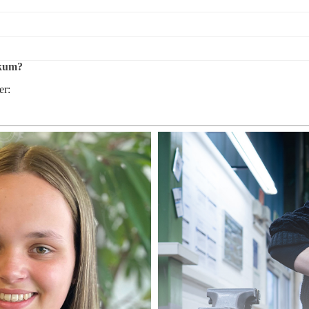
ikum?
er: