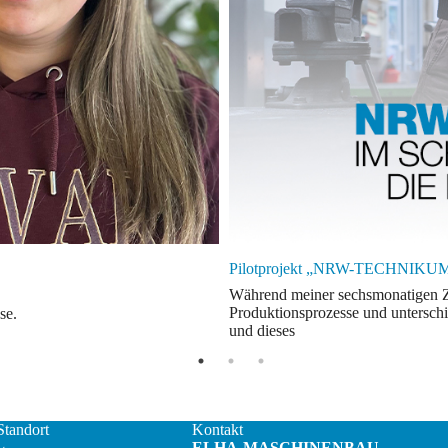
Pilotprojekt „NRW-TECHNIKUM“:
Während meiner sechsmonatigen Ze
Produktionsprozesse und unterschi
se.
und dieses
Standort
Kontakt
ELHA-MASCHINENBAU