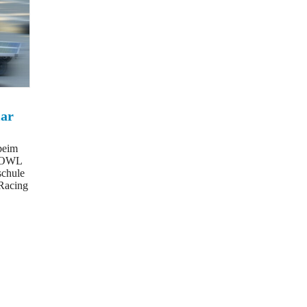
ar
beim
s OWL
chule
 Racing