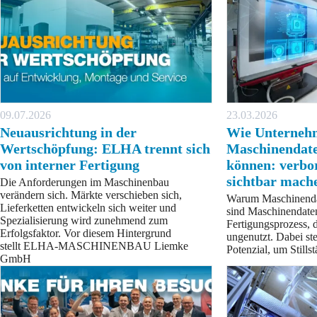
09.07.2026
23.03.2026
Neuausrichtung in der
Wie Unterneh
Wertschöpfung: ELHA trennt sich
Maschinendate
von interner Fertigung
können: verbo
sichtbar mach
Die Anforderungen im Maschinenbau
verändern sich. Märkte verschieben sich,
Warum Maschinendat
Lieferketten entwickeln sich weiter und
sind Maschinendaten
Spezialisierung wird zunehmend zum
Fertigungsprozess, d
Erfolgsfaktor. Vor diesem Hintergrund
ungenutzt. Dabei st
stellt ELHA-MASCHINENBAU Liemke
Potenzial, um Stills
GmbH