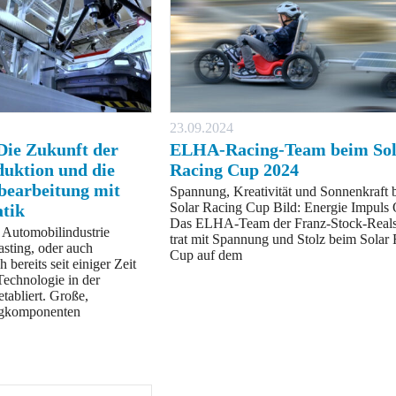
23.09.2024
Die Zukunft der
ELHA-Racing-Team beim Sol
uktion und die
Racing Cup 2024
bearbeitung mit
Spannung, Kreativität und Sonnenkraft 
Solar Racing Cup Bild: Energie Impul
atik
Das ELHA-Team der Franz-Stock-Reals
 Automobilindustrie
trat mit Spannung und Stolz beim Solar
asting, oder auch
Cup auf dem
 bereits seit einiger Zeit
 Technologie in der
tabliert. Große,
eugkomponenten