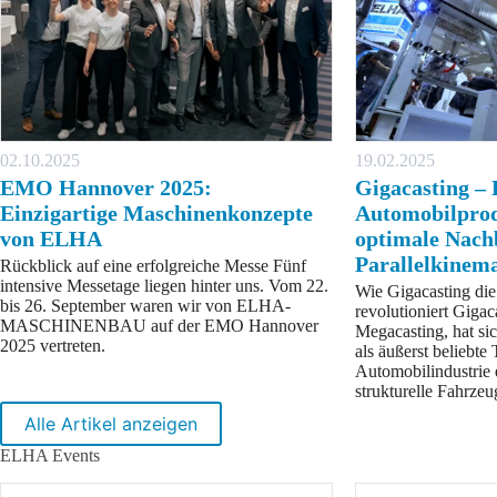
02.10.2025
19.02.2025
EMO Hannover 2025:
Gigacasting – 
Einzigartige Maschinenkonzepte
Automobilprod
von ELHA
optimale Nach
Parallelkinem
Rückblick auf eine erfolgreiche Messe Fünf
intensive Messetage liegen hinter uns. Vom 22.
Wie Gigacasting die
bis 26. September waren wir von ELHA-
revolutioniert Gigac
MASCHINENBAU auf der EMO Hannover
Megacasting, hat sich
2025 vertreten.
als äußerst beliebte
Automobilindustrie e
strukturelle Fahrz
Alle Artikel anzeigen
ELHA Events