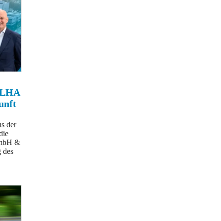
 ELHA
unft
s der
die
mbH &
g des