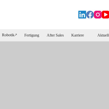
Robotik🡕
Fertigung
After Sales
Karriere
Aktuell