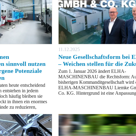
11.12.2025
men
Neue Gesellschaftsform bei
n sinnvoll nutzen
– Weichen stellen für die Zuk
rgene Potenziale
Zum 1. Januar 2026 ändert ELHA-
MASCHINENBAU die Rechtsform: Au
en
bisherigen Kommanditgesellschaft wird 
en heute entscheidend
ELHA-MASCHINENBAU Liemke G
 entstehen in jedem
Co. KG. Hintergrund ist eine Anpassun
och häufig bleiben sie
eckt in ihnen ein enormes
tände zu reduzieren,