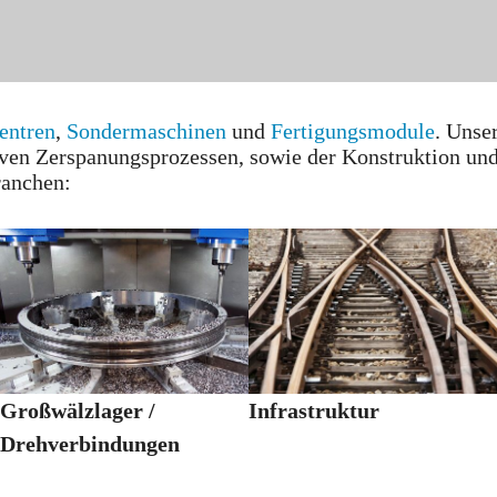
entren
,
Sondermaschinen
und
Fertigungsmodule
. Unse
iven Zerspanungsprozessen, sowie der Konstruktion u
ranchen:
Großwälzlager /
Infrastruktur
Drehverbindungen