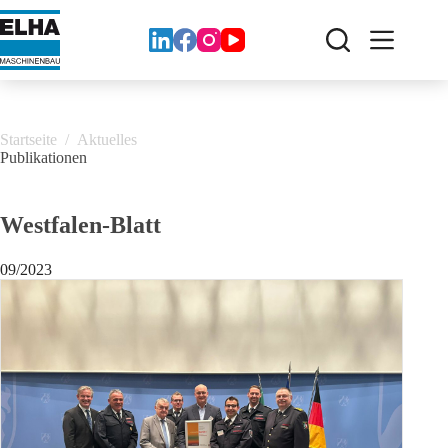
Zum
Inhalt
springen
Startseite
/
Aktuelles
Publikationen
Westfalen-Blatt
09/2023