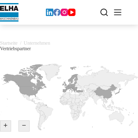
Zum
Inhalt
springen
Startseite
/
Unternehmen
Vertriebspartner
+
−