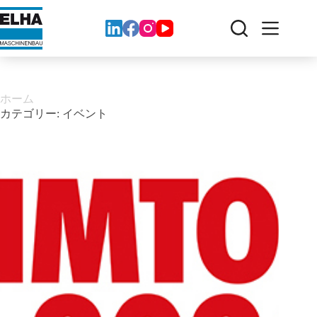
コ
ン
テ
ン
ツ
へ
ス
ホーム
キ
カテゴリー:
イベント
ッ
プ