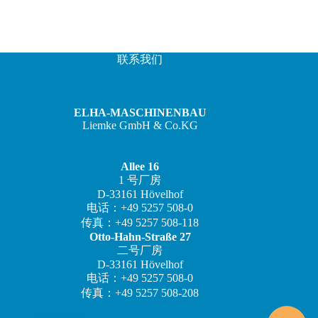
联系我们
ELHA-MASCHINENBAU
Liemke GmbH & Co.KG
Allee 16
1 号厂房
D-33161 Hövelhof
JA
电话：+49 5257 508-0
IT
传真：+49 5257 508-118
Otto-Hahn-Straße 27
ES
二号厂房
D-33161 Hövelhof
FR
电话：+49 5257 508-0
EN
传真：+49 5257 508-208
DE