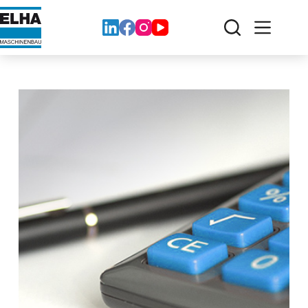
コ
ン
テ
ン
ツ
へ
ス
キ
ッ
プ