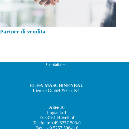
Partner di vendita
Contattateci
ELHA-MASCHINENBAU
Liemke GmbH & Co. KG
Allee 16
Impianto 1
D-33161 Hövelhof
JA
Telefono: +49 5257 508-0
Fax: +49 5257 508-118
ZH