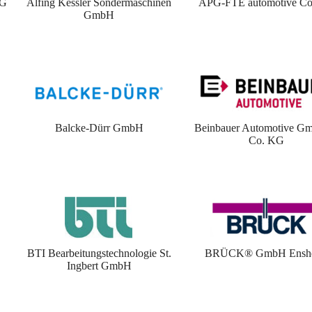
KG
Alfing Kessler Sondermaschinen
APG-FTE automotive Co
GmbH
Balcke-Dürr GmbH
Beinbauer Automotive G
Co. KG
BTI Bearbeitungstechnologie St.
BRÜCK® GmbH Ensh
Ingbert GmbH