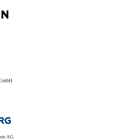
i GmbH
nen AG