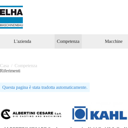
Vai
al
contenuto
L'azienda
Competenza
Macchine
Casa
/
Competenza
Riferimenti
Questa pagina è stata tradotta automaticamente.