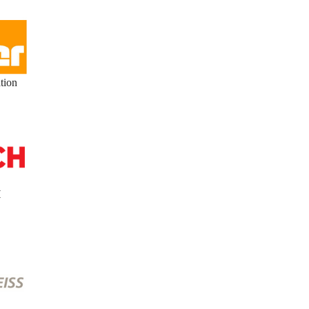
tion
H