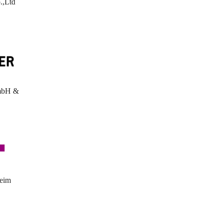
.,Ltd
mbH &
eim