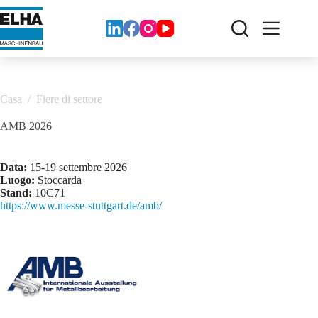
Vai
al
contenuto
Casa
/
Fiere di settore
AMB 2026
Data:
15-19 settembre 2026
Luogo:
Stoccarda
Stand:
10C71
https://www.messe-stuttgart.de/amb/