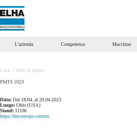
Vai
al
contenuto
L'azienda
Competenza
Macchine
Casa
/
Fiere di settore
PMTS 2023
Data:
Dal 18.04. al 20.04.2023
Luogo:
Ohio (USA)
Stand:
11106
https://itm-europe.com/en