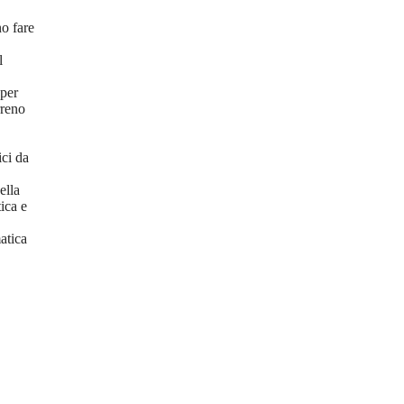
o fare
l
 per
rreno
ici da
ella
ica e
atica