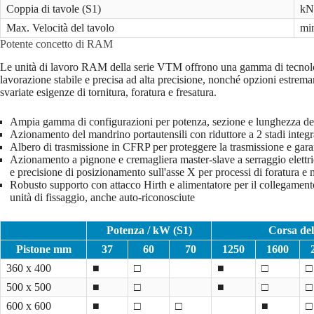
Coppia di tavole (S1)
k
Max. Velocità del tavolo
mi
Potente concetto di RAM
Le unità di lavoro RAM della serie VTM offrono una gamma di tecnolo
lavorazione stabile e precisa ad alta precisione, nonché opzioni estremam
svariate esigenze di tornitura, foratura e fresatura.
Ampia gamma di configurazioni per potenza, sezione e lunghezza dei
Azionamento del mandrino portautensili con riduttore a 2 stadi inte
Albero di trasmissione in CFRP per proteggere la trasmissione e gara
Azionamento a pignone e cremagliera master-slave a serraggio elettr
e precisione di posizionamento sull'asse X per processi di foratura e 
Robusto supporto con attacco Hirth e alimentatore per il collegame
unità di fissaggio, anche auto-riconosciute
Potenza / kW (S1)
Corsa del
Pistone mm
37
60
70
1250
1600
360 x 400
■
□
■
□
□
500 x 500
■
□
■
□
□
600 x 600
■
□
□
■
□