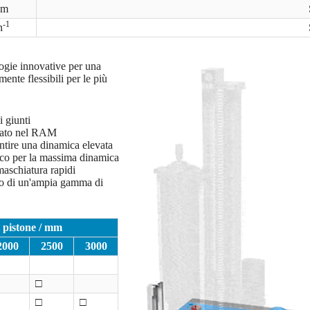
Nm
-1
n
gie innovative per una
ente flessibili per le più
 giunti
grato nel RAM
ntire una dinamica elevata
ico per la massima dinamica
maschiatura rapidi
nto di un'ampia gamma di
 pistone / mm
2000
2500
3000
□
□
□