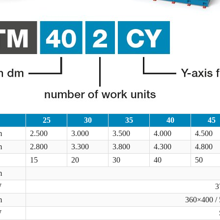
25
30
35
40
45
m
2.500
3.000
3.500
4.000
4.500
m
2.800
3.300
3.800
4.300
4.800
15
20
30
40
50
m
W
3
m
360×400 /
W