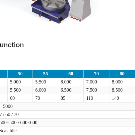
50
55
60
70
80
5.000
5.500
6.000
7.000
8.000
5.500
6.000
6.500
7.500
8.500
60
70
85
110
140
5000
7 / 60 / 70
 500×500 / 600×600
Scalabile