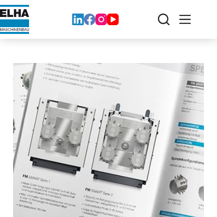
コ
ン
テ
ン
ツ
へ
ス
キ
ッ
プ