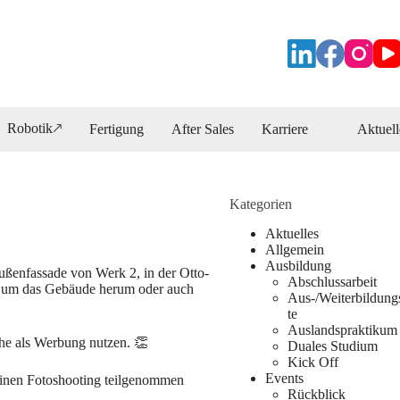
Robotik🡕
Fertigung
After Sales
Karriere
Aktuell
Kategorien
Aktuelles
Allgemein
Ausbildung
Außenfassade von Werk 2, in der Otto-
Abschlussarbeit
ng um das Gebäude herum oder auch
Aus-/Weiterbildung
te
Auslandspraktikum
che als Werbung nutzen. 👏
Duales Studium
Kick Off
Events
einen Fotoshooting teilgenommen
Rückblick