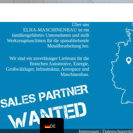
Über uns
ELHA-MASCHINENBAU ist ein
familiengeführtes Unternehmen und stellt
Werkzeugmaschinen für die spanabhebende
Metallbearbeitung her.
Wir sind ein zuverlässiger Lieferant für die
Branchen Automotive, Energie,
JA
Großwälzlager, Infrastruktur, Aerospace und
Maschinenbau.
ZH
IT
ES
FR
EN
DE
Impressum
|
Datenschutzerkl