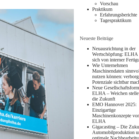
Vorschau
Praktikum
Erfahrungsberichte
Tagespraktikum
Neueste Beiträge
Neuausrichtung in der
Wertschöpfung: ELHA 
sich von interner Ferti
Wie Unternehmen
Maschinendaten sinnvol
nutzen können: verbor
Potenziale sichtbar ma
Neue Gesellschaftsform
ELHA – Weichen stelle
die Zukunft
EMO Hannover 2025:
Einzigartige
Maschinenkonzepte vo
ELHA
Gigacasting – Die Zuku
Automobilproduktion u
optimale Nachbearbeitu