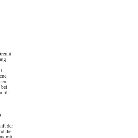
trennt
gung
l
gene
chen
 bei
n für
n
nft der
nd die
ng mit