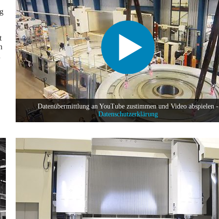
ng
t
n
n
Datenübermittlung an YouTube zustimmen und Video abspielen -
Datenschutzerklärung