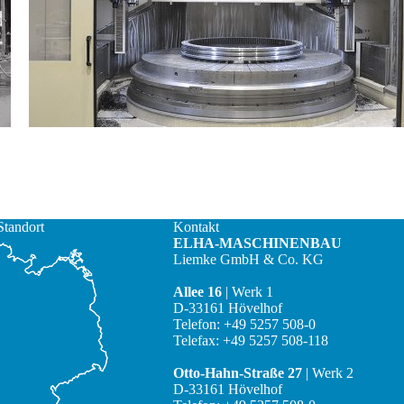
Standort
Kontakt
ELHA-MASCHINENBAU
Liemke GmbH & Co. KG
Allee 16
| Werk 1
D-33161 Hövelhof
Telefon: +49 5257 508-0
Telefax: +49 5257 508-118
Otto-Hahn-Straße 27
| Werk 2
D-33161 Hövelhof