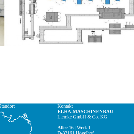
Standort
Kontakt
ELHA-MASCHINENBAU
Liemke GmbH & Co. KG
Allee 16
| Werk 1
D-33161 Hövelhof