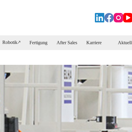
Robotik🡕
Fertigung
After Sales
Karriere
Aktuell