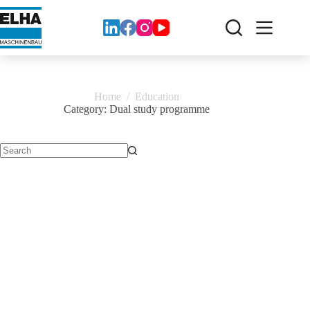
Zum
Inhalt
springen
Home
/
Education
Category:
Dual study programme