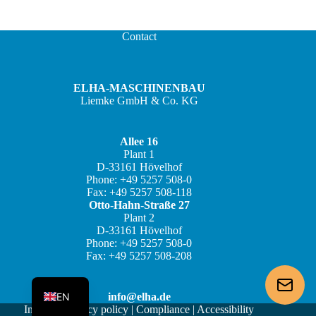
Contact
ELHA-MASCHINENBAU
Liemke GmbH & Co. KG
Allee 16
Plant 1
JA
D-33161 Hövelhof
Phone: +49 5257 508-0
ZH
Fax: +49 5257 508-118
IT
Otto-Hahn-Straße 27
Plant 2
ES
D-33161 Hövelhof
Phone: +49 5257 508-0
FR
Fax: +49 5257 508-208
DE
EN
info@elha.de
Imprint
|
Privacy policy
|
Compliance
|
Accessibility